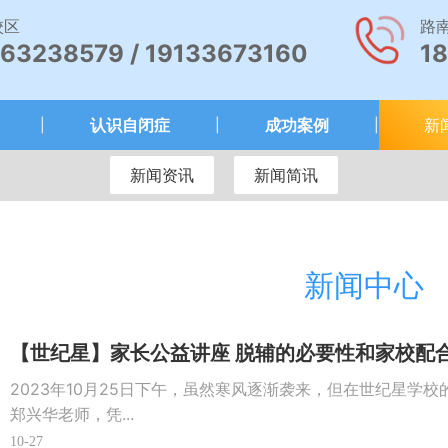
校区
路
63238579 / 19133673160
1
认识自闭症
成功案例
新
|
|
|
新闻资讯
新闻简讯
新闻中心
【世纪星】家长公益讲座 脱辅的必要性和家校配
2023年10月25日下午，虽然寒风逐渐袭来，但在世纪星学
郑兴华老师，凭...
10-27