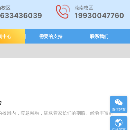
南校区
滦南校区
8633436039
19930047760
闻中心
需要的支持
联系我们
|
|
合
微信好友
校的校园内，暖意融融，满载着家长们的期盼。经验丰富的
在线留言